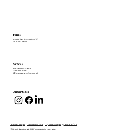
Morada
Avenida Major Arrochela Lobo, 157
4620-697 Lousada
Contatos
hospital@scmlousada.pt
+351 255 820 700
(Chamada para rede fixa nacional)
Acompanhe-nos
Termos e Condições
|
Política de Privacidade
|
Elogios e Reclamações
|
Canal da Denúncia
© Misericórdia de Lousada 2025. Todos os direitos reservados.