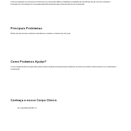
A Neurocirurgia lida com doenças do sistema nervoso que podem afetar a mobilidade e a qualidade de vida. Hérnias discais, tumores cerebrais e
traumatismos são tratados por uma equipa altamente especializada, sempre focada na sua recuperação.
Principais Problemas.
Hérnias discais, tumores cerebrais, traumatismos cranianos, compressões nervosas.
Como Podemos Ajudar?
A nossa equipa de Neurocirurgia realiza intervenções de alta precisão para tratar problemas da coluna e do cérebro, minimizando riscos e acelerando a
recuperação.
Conheça o nosso Corpo Clínico.
Dr. Couto Reis | OM 35222