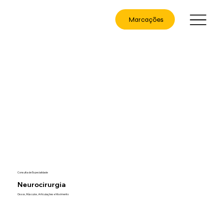
Marcações
Consulta de Especialidade
Neurocirurgia
Ossos, Músculos, Articulações e Movimento