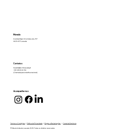
Morada
Avenida Major Arrochela Lobo, 157
4620-697 Lousada
Contatos
hospital@scmlousada.pt
+351 255 820 700
(Chamada para rede fixa nacional)
Acompanhe-nos
Termos e Condições
|
Política de Privacidade
|
Elogios e Reclamações
|
Canal da Denúncia
© Misericórdia de Lousada 2025. Todos os direitos reservados.