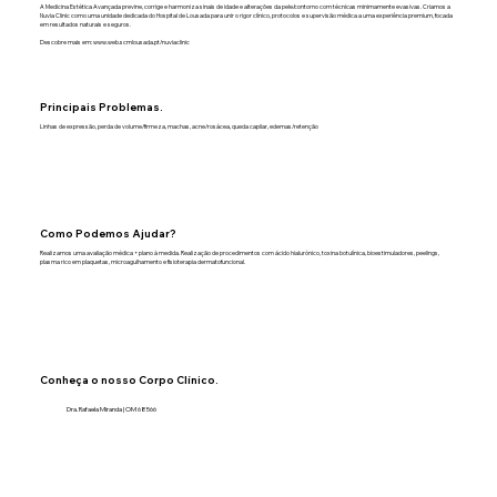
A Medicina Estética Avançada previne, corrige e harmoniza sinais de idade e alterações da pele/contorno com técnicas minimamente evasivas. Criamos a
Nuvia Clinic como uma unidade dedicada do Hospital de Lousada para unir o rigor clínico, protocolos e supervisão médica a uma experiência premium, focada
em resultados naturais e seguros.
Descobre mais em:
www.web.scmlousada.pt/nuviaclinic
Principais Problemas.
Linhas de expressão, perda de volume/firmeza, machas, acne/rosácea, queda capilar, edemas/retenção
Como Podemos Ajudar?
Realizamos uma avaliação médica + plano à medida. Realização de procedimentos com ácido hialurónico, toxina botulínica, bioestimuladores, peelings,
plasma rico em plaquetas, microagulhamento e fisioterapia dermatofuncional.
Conheça o nosso Corpo Clínico.
Dra. Rafaela Miranda | OM 68566